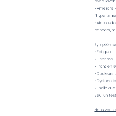
avec l’ava
• Améliore l
l'hypertens
• Aide au f
cancers, m
Symptômes 
• Fatigue
• Déprime
• Front en 
• Douleurs 
• Dysfonctio
• Enclin aux
Seul un te
Nous vous c