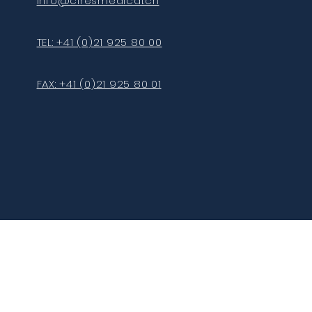
info@ciresmedical.ch
TEL: +41 (0)21 925 80 00
FAX: +41 (0)21 925 80 01