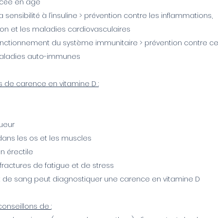
ncée en âge
a sensibilité à l’insuline > prévention contre les inflammations,
ion et les maladies cardiovasculaires
onctionnement du système immunitaire > prévention contre ce
aladies auto-immunes
de carence en vitamine D :
sueur
dans les os et les muscles
n érectile
 fractures de fatigue et de stress
st de sang peut diagnostiquer une carence en vitamine D
onseillons de :