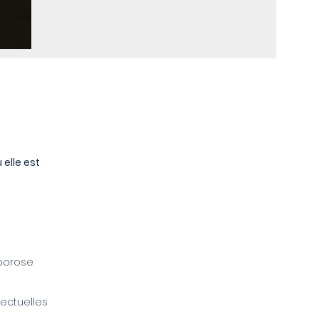
 elle est
oporose
lectuelles