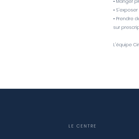
• Manger p
• S'exposer
• Prendre d
sur prescri
L'équipe Ci
LE CENTRE