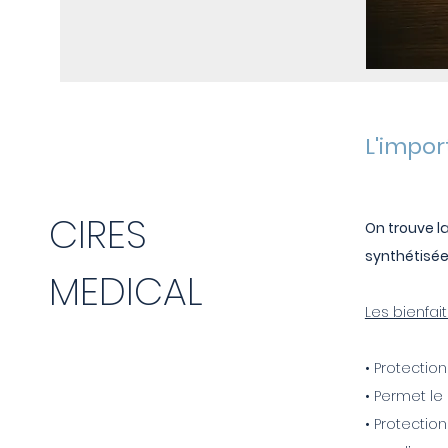
L'impor
CIRES
On trouve la
synthétisée
MEDICAL
Les bienfait
• Protectio
• Permet l
• Protectio