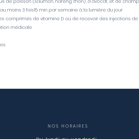
lus de poisson (saumon, hareng, thon), d'avocat, et de cham
 au moins 3 fois15 min par semaine à la lumière du jour
es comprimés de vitamine D ou de recevoir des injections de
ption médicale
res
NOS HORAIRES