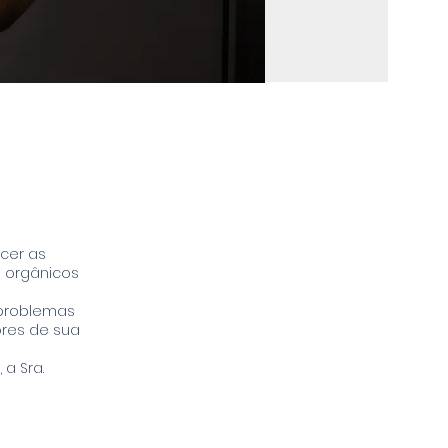
cer as
 orgânicos
 problemas
ores de sua
a Sra.