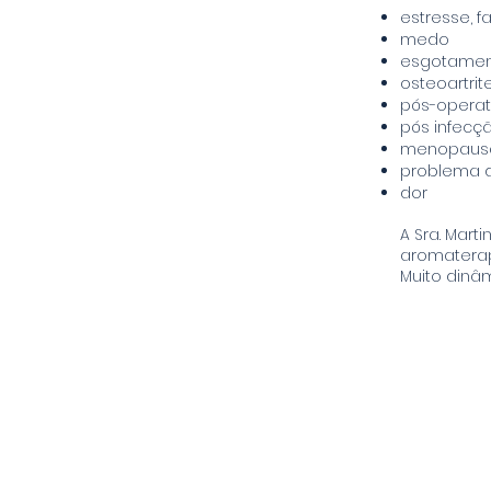
estresse, f
medo
esgotame
osteoartrite
pós-operat
pós infecç
menopausa,
problema 
dor
A Sra. Marti
aromaterap
Muito dinâm