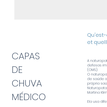
Qu'est-
et quel
CAPAS
A naturopa
defesas im
DE
(OMS).
O naturopa
de saúde a
CHUVA
própria saú
Naturopata 
Martina Kli
MÉDICO
Ela usa dif