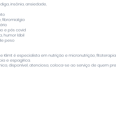
adiga, insônia, ansiedade,
nto
, fibromialgia
ório
ão e pós covid
 humor lábil
de peso
ne Klimt é especialista em nutrição e micronutrição, fitoterapia
ia e espagírica.
ica, disponível, atenciosa, coloca-se ao serviço de quem pre