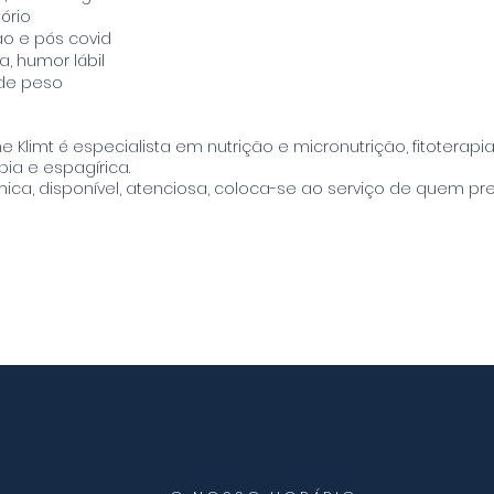
ório
ão e pós covid
 humor lábil
de peso
ine Klimt é especialista em nutrição e micronutrição, fitoterapia
ia e espagírica.
ica, disponível, atenciosa, coloca-se ao serviço de quem pre