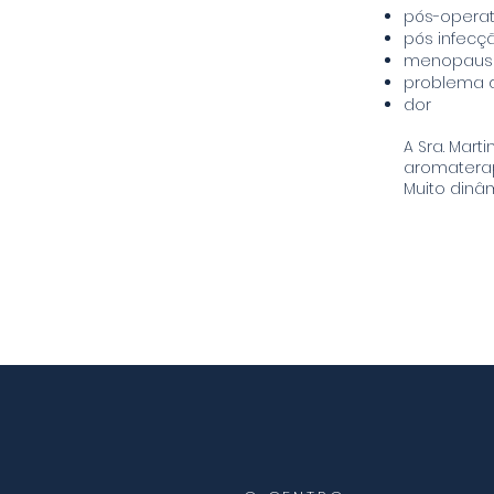
pós-operat
pós infecç
menopausa,
problema 
dor
A Sra. Mart
aromaterap
Muito dinâm