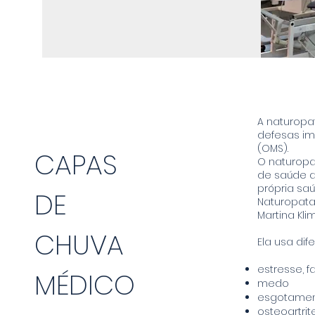
A naturopa
defesas im
(OMS).
CAPAS
O naturop
de saúde a
própria saú
DE
Naturopata 
Martina Kli
CHUVA
Ela usa dif
estresse, f
MÉDICO
medo
esgotame
osteoartrite