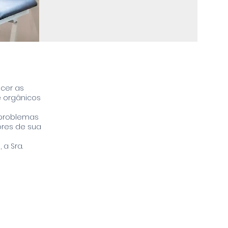
ecer as
e orgânicos
 problemas
ores de sua
 a Sra.