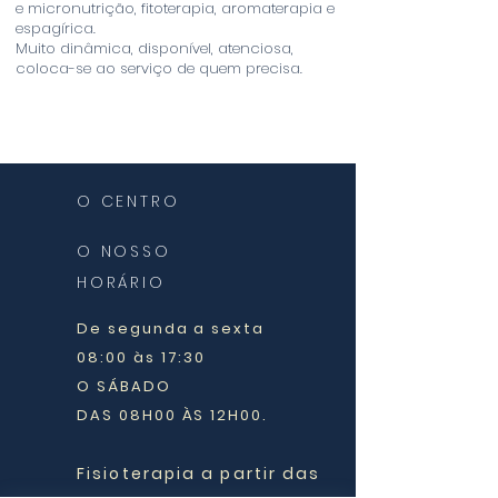
e micronutrição, fitoterapia, aromaterapia e
espagírica.
Muito dinâmica, disponível, atenciosa,
coloca-se ao serviço de quem precisa.
O CENTRO
Rue de la Madeleine 39
O NOSSO
1800 Vevey
HORÁRIO
De segunda a sexta
08:00 às 17:30
O SÁBADO
DAS 08H00 ÀS 12H00.
Fisioterapia a partir das