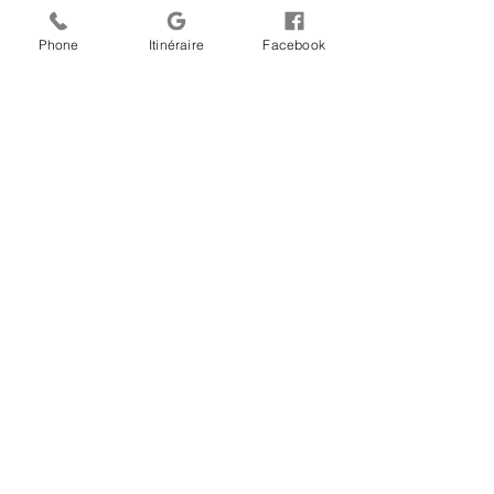
07h00.
Phone
Itinéraire
Facebook
CONTATE-NOS
TEL: +41 (0)21 925 80 00
FAX:
+41 (0)21 925 80 01