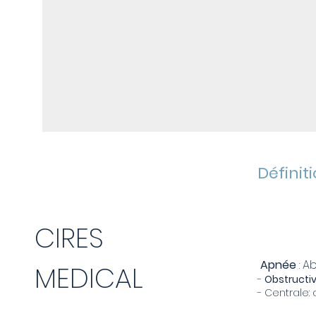
Définit
CIRES
Apnée
: A
MEDICAL
-
Obstructiv
- Centrale: