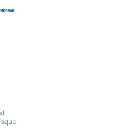
n
l :
risque