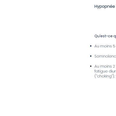
Hypopnée 
Qu’est-ce q
Au moins 5
Somnolenc
Au moins 2 
fatigue diur
(“choking”)